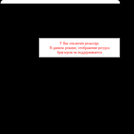
Форум
Участники
Правила
Регистрация
Войти
Донаты
Активные темы
Привет, Гость!
Войдите
или
зарегистрируйтесь
.
У Вас отключён javascript.
»
kuban-forum.ru - Лучший форум для общения
»
🍺
В данном режиме, отображение ресурса
Таверна
браузером не поддерживается
»
kuban-forum.ru - Лучший форум для общения
»
🍺
Таверна
создать бесплатный форум