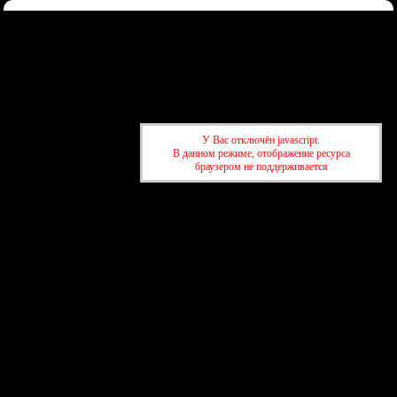
Форум
Участники
Правила
Регистрация
Войти
Донаты
Активные темы
Привет, Гость!
Войдите
или
зарегистрируйтесь
.
»
kuban-forum.ru - Лучший форум для общения
»
🍺Таверна
»
📢
У Вас отключён javascript.
Форум обновился! Что изменилось и как теперь
В данном режиме, отображение ресурса
ориентироваться
браузером не поддерживается
»
kuban-forum.ru - Лучший форум для общения
»
🍺Таверна
»
📢
Форум обновился! Что изменилось и как теперь
ориентироваться
создать бесплатный форум