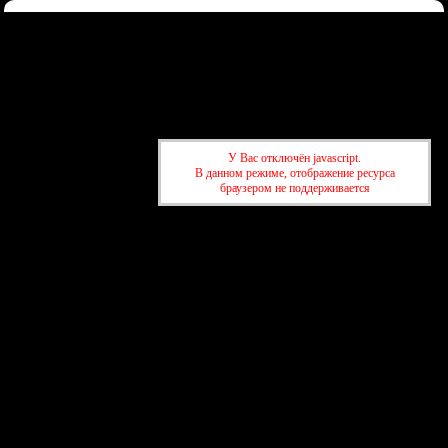
Форум
Участники
Правила
Регистрация
Войти
Донаты
Активные темы
Привет, Гость!
Войдите
или
зарегистрируйтесь
.
»
kuban-forum.ru - Лучший форум для общения
»
🍺Таверна
У Вас отключён javascript.
»
Dancing. Клипы с танцами.
В данном режиме, отображение ресурса
браузером не поддерживается
»
kuban-forum.ru - Лучший форум для общения
»
🍺Таверна
»
Dancing. Клипы с танцами.
создать бесплатный форум