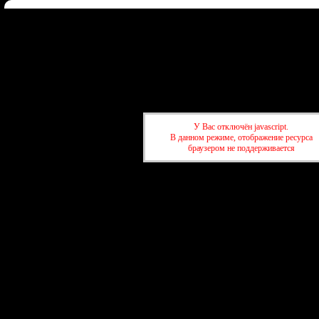
Форум
Участники
Правила
Регистрация
Войти
Донат
Активные темы
Привет, Гость!
Войдите
или
зарегистрируйтесь
.
»
kuban-forum.ru - Лучший форум для общения
»
🍺Таверна
»
Мусор в
унитазе
У Вас отключён javascript.
В данном режиме, отображение ресурса
браузером не поддерживается
»
kuban-forum.ru - Лучший форум для общения
»
🍺Таверна
»
Мусор в
унитазе
создать бесплатны