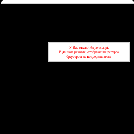
Форум
Участники
Правила
Регистрация
Войти
Донаты
Активные темы
Привет, Гость!
Войдите
или
зарегистрируйтесь
.
»
kuban-forum.ru - Лучший форум для общения
»
📡
У Вас отключён javascript.
Радиолюбитель
В данном режиме, отображение ресурса
браузером не поддерживается
»
kuban-forum.ru - Лучший форум для общения
»
📡
Радиолюбитель
создать бесплатный форум