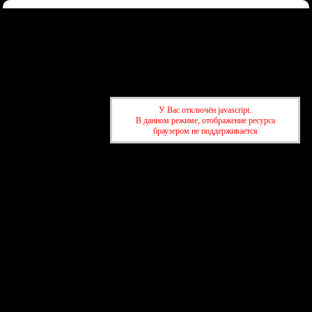
Форум
Участники
Правила
Регистрация
Войти
Донаты
Активные темы
Привет, Гость!
Войдите
или
зарегистрируйтесь
.
»
kuban-forum.ru - Лучший форум для общения
»
📡
У Вас отключён javascript.
Радиолюбитель
»
Бракованный регулятор?
В данном режиме, отображение ресурса
браузером не поддерживается
»
kuban-forum.ru - Лучший форум для общения
»
📡
Радиолюбитель
»
Бракованный регулятор?
создать бесплатный форум