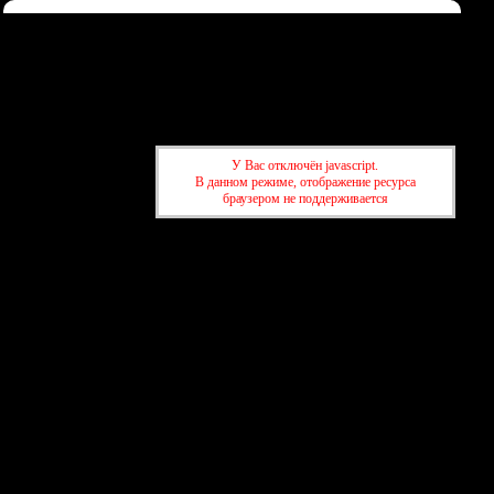
Форум
Участники
Правила
Регистрация
Войти
Донаты
Активные темы
Привет, Гость!
Войдите
или
зарегистрируйтесь
.
У Вас отключён javascript.
»
kuban-forum.ru - Лучший форум для общения
В данном режиме, отображение ресурса
»
Информация
браузером не поддерживается
»
kuban-forum.ru - Лучший форум для общения
»
Информация
создать бесплатный форум