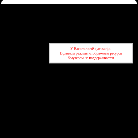
Форум
Участники
Правила
Регистрация
Войти
Донаты
Активные темы
Привет, Гость!
Войдите
или
зарегистрируйтесь
.
»
kuban-forum.ru - Лучший форум для общения
»
💬 Клуб по
У Вас отключён javascript.
интересам
»
Про Пашу Техника и "спасательство"
В данном режиме, отображение ресурса
браузером не поддерживается
»
kuban-forum.ru - Лучший форум для общения
»
💬 Клуб по
интересам
»
Про Пашу Техника и "спасательство"
создать бесплатный форум