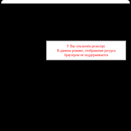
Форум
Участники
Правила
Регистрация
Войти
Донаты
Активные темы
Привет, Гость!
Войдите
или
зарегистрируйтесь
.
У Вас отключён javascript.
»
kuban-forum.ru - Лучший форум для общения
»
⛱️Отдых и
В данном режиме, отображение ресурса
путешествия
»
Три мудреца в одном тазу...
браузером не поддерживается
»
kuban-forum.ru - Лучший форум для общения
»
⛱️Отдых и
путешествия
»
Три мудреца в одном тазу...
создать бесплатный форум