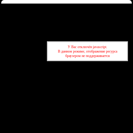
Форум
Участники
Правила
Регистрация
Войти
Донаты
Активные темы
Привет, Гость!
Войдите
или
зарегистрируйтесь
.
»
kuban-forum.ru - Лучший форум для общения
»
👑Политический
У Вас отключён javascript.
форум
»
ОФФ. Болталка #2
В данном режиме, отображение ресурса
браузером не поддерживается
»
kuban-forum.ru - Лучший форум для общения
»
👑Политический
форум
»
ОФФ. Болталка #2
создать бесплатный форум