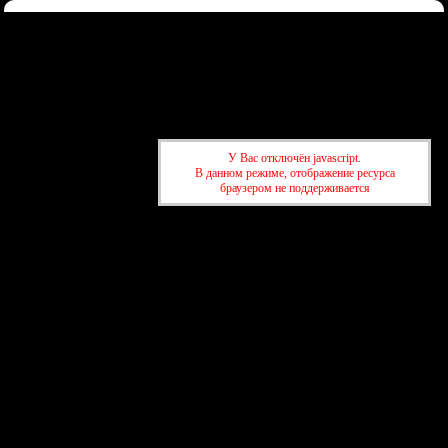
Форум
Участники
Правила
Регистрация
Войти
Донаты
Активные темы
Привет, Гость!
Войдите
или
зарегистрируйтесь
.
»
kuban-forum.ru - Лучший форум для общения
»
👑Политический
У Вас отключён javascript.
форум
»
Новости Единой Справедливой Уникальной России.
В данном режиме, отображение ресурса
браузером не поддерживается
»
kuban-forum.ru - Лучший форум для общения
»
👑Политический
форум
»
Новости Единой Справедливой Уникальной России.
создать бесплатный форум