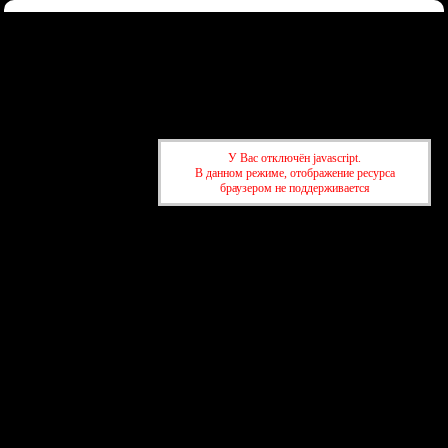
Форум
Участники
Правила
Регистрация
Войти
Донаты
Активные темы
Привет, Гость!
Войдите
или
зарегистрируйтесь
.
»
kuban-forum.ru - Лучший форум для общения
»
👑Политический
У Вас отключён javascript.
форум
»
ОФФ. Болталка #2
В данном режиме, отображение ресурса
браузером не поддерживается
»
kuban-forum.ru - Лучший форум для общения
»
👑Политический
форум
»
ОФФ. Болталка #2
создать бесплатный форум