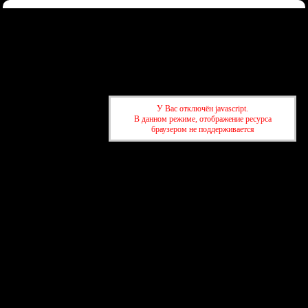
Форум
Участники
Правила
Регистрация
Войти
Донаты
Активные темы
Привет, Гость!
Войдите
или
зарегистрируйтесь
.
»
kuban-forum.ru - Лучший форум для общения
»
🍺Таверна
»
Тот
У Вас отключён javascript.
самый длинный день в году
В данном режиме, отображение ресурса
браузером не поддерживается
»
kuban-forum.ru - Лучший форум для общения
»
🍺Таверна
»
Тот
самый длинный день в году
создать бесплатный форум