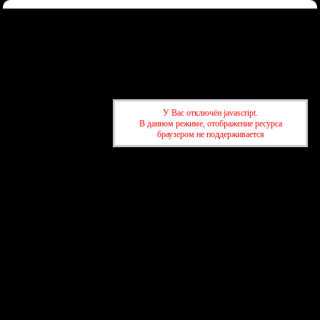
Форум
Участники
Правила
Регистрация
Войти
Донаты
Активные темы
Привет, Гость!
Войдите
или
зарегистрируйтесь
.
»
kuban-forum.ru - Лучший форум для общения
»
🍺Таверна
У Вас отключён javascript.
»
Dancing. Клипы с танцами.
В данном режиме, отображение ресурса
браузером не поддерживается
»
kuban-forum.ru - Лучший форум для общения
»
🍺Таверна
»
Dancing. Клипы с танцами.
создать бесплатный форум