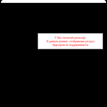
Форум
Участники
Правила
Регистрация
Войти
Донаты
Активные темы
Привет, Гость!
Войдите
или
зарегистрируйтесь
.
»
kuban-forum.ru - Лучший форум для общения
»
👑Политический
У Вас отключён javascript.
форум
»
Навальный
В данном режиме, отображение ресурса
браузером не поддерживается
»
kuban-forum.ru - Лучший форум для общения
»
👑Политический
форум
»
Навальный
создать бесплатный форум