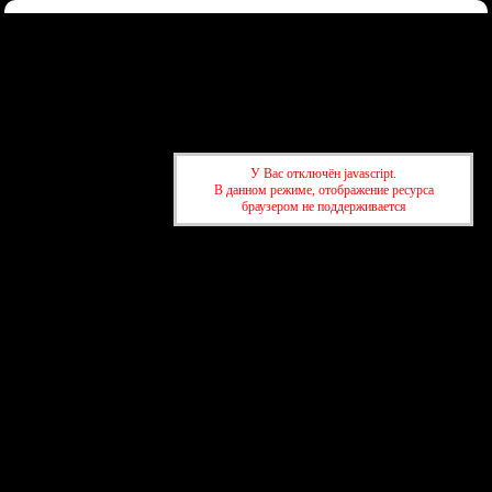
Форум
Участники
Правила
Регистрация
Войти
Донаты
Активные темы
Привет, Гость!
Войдите
или
зарегистрируйтесь
.
»
kuban-forum.ru - Лучший форум для общения
»
👑Политический
У Вас отключён javascript.
форум
»
Молдавия Приднестровье Гагаузия
В данном режиме, отображение ресурса
браузером не поддерживается
»
kuban-forum.ru - Лучший форум для общения
»
👑Политический
форум
»
Молдавия Приднестровье Гагаузия
создать бесплатный форум