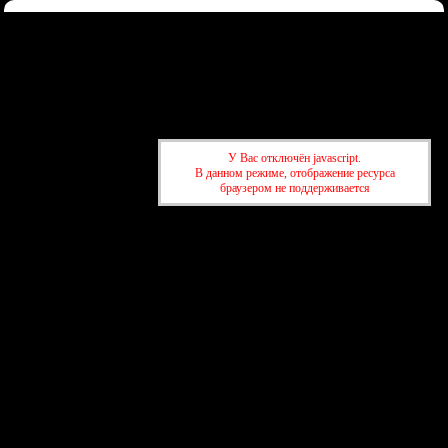
Форум
Участники
Правила
Регистрация
Войти
Донаты
Активные темы
Привет, Гость!
Войдите
или
зарегистрируйтесь
.
»
kuban-forum.ru - Лучший форум для общения
»
👑Политический
У Вас отключён javascript.
форум
»
Политический юмор
В данном режиме, отображение ресурса
браузером не поддерживается
»
kuban-forum.ru - Лучший форум для общения
»
👑Политический
форум
»
Политический юмор
создать бесплатный форум