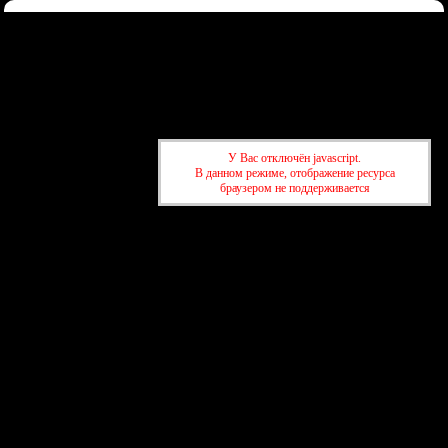
Форум
Участники
Правила
Регистрация
Войти
Донаты
Активные темы
Привет, Гость!
Войдите
или
зарегистрируйтесь
.
»
kuban-forum.ru - Лучший форум для общения
»
🚗За рулём
У Вас отключён javascript.
»
Авторынок: авто, мото, вело, запчасти
В данном режиме, отображение ресурса
браузером не поддерживается
»
kuban-forum.ru - Лучший форум для общения
»
🚗За рулём
»
Авторынок: авто, мото, вело, запчасти
создать бесплатный форум