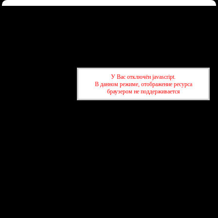
Форум
Участники
Правила
Регистрация
Войти
Донаты
Активные темы
Привет, Гость!
Войдите
или
зарегистрируйтесь
.
»
kuban-forum.ru - Лучший форум для общения
»
🚗За рулём
У Вас отключён javascript.
»
Авторынок: авто, мото, вело, запчасти
»
Думаю о покупке
В данном режиме, отображение ресурса
автомобильного видеорегистратора
браузером не поддерживается
»
kuban-forum.ru - Лучший форум для общения
»
🚗За рулём
»
Авторынок: авто, мото, вело, запчасти
»
Думаю о покупке
автомобильного видеорегистратора
создать бесплатный форум