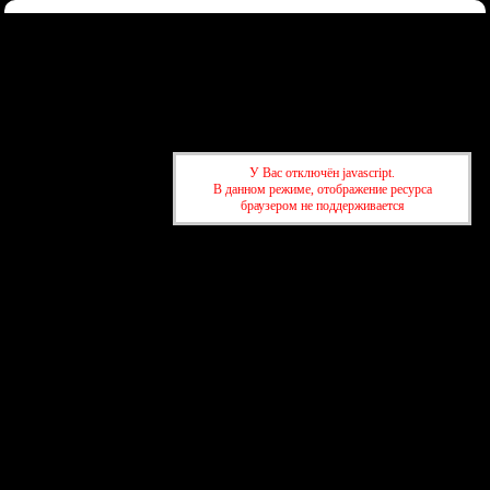
Форум
Участники
Правила
Регистрация
Войти
Донаты
Активные темы
Привет, Гость!
Войдите
или
зарегистрируйтесь
.
»
kuban-forum.ru - Лучший форум для общения
»
🍺Таверна
У Вас отключён javascript.
»
Ирландцы и 🐮коровы: история великой дружбы
В данном режиме, отображение ресурса
браузером не поддерживается
»
kuban-forum.ru - Лучший форум для общения
»
🍺Таверна
»
Ирландцы и 🐮коровы: история великой дружбы
создать бесплатный форум