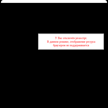
Форум
Участники
Правила
Регистрация
Войти
Донаты
Активные темы
Привет, Гость!
Войдите
или
зарегистрируйтесь
.
»
kuban-forum.ru - Лучший форум для общения
»
🍺Таверна
»
Про
У Вас отключён javascript.
слона в лавке
В данном режиме, отображение ресурса
браузером не поддерживается
»
kuban-forum.ru - Лучший форум для общения
»
🍺Таверна
»
Про
слона в лавке
создать бесплатный форум