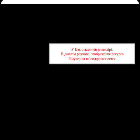
Форум
Участники
Правила
Регистрация
Войти
Донаты
Активные темы
Привет, Гость!
Войдите
или
зарегистрируйтесь
.
»
kuban-forum.ru - Лучший форум для общения
»
🌐Мир вокруг нас
У Вас отключён javascript.
»
Новости и события Краснодара
В данном режиме, отображение ресурса
браузером не поддерживается
»
kuban-forum.ru - Лучший форум для общения
»
🌐Мир вокруг нас
»
Новости и события Краснодара
создать бесплатный форум