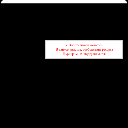
Форум
Участники
Правила
Регистрация
Войти
Донаты
Активные темы
Привет, Гость!
Войдите
или
зарегистрируйтесь
.
»
kuban-forum.ru - Лучший форум для общения
»
🍺Таверна
У Вас отключён javascript.
»
Дистанция. Личные границы. Что вы кому позволяете?
В данном режиме, отображение ресурса
браузером не поддерживается
»
kuban-forum.ru - Лучший форум для общения
»
🍺Таверна
»
Дистанция. Личные границы. Что вы кому позволяете?
создать бесплатный форум