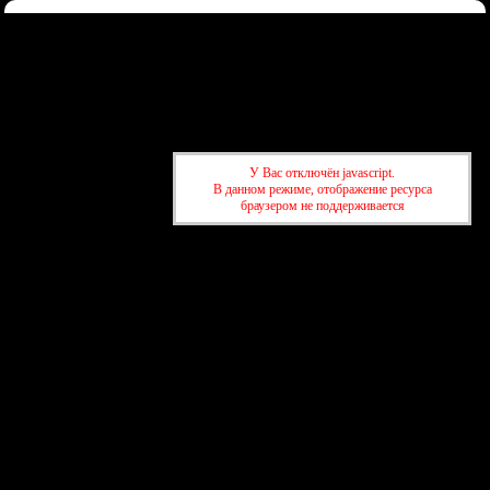
Форум
Участники
Правила
Регистрация
Войти
Донаты
Активные темы
Привет, Гость!
Войдите
или
зарегистрируйтесь
.
»
kuban-forum.ru - Лучший форум для общения
»
🍺Таверна
У Вас отключён javascript.
»
Опиши свою сексуальную жизнь, используя только название
В данном режиме, отображение ресурса
фильма
браузером не поддерживается
»
kuban-forum.ru - Лучший форум для общения
»
🍺Таверна
»
Опиши свою сексуальную жизнь, используя только название
фильма
создать бесплатный форум