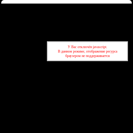
Форум
Участники
Правила
Регистрация
Войти
Донаты
Активные темы
Привет, Гость!
Войдите
или
зарегистрируйтесь
.
»
kuban-forum.ru - Лучший форум для общения
»
🍺Таверна
У Вас отключён javascript.
»
Возможен ли форум без банов?
В данном режиме, отображение ресурса
браузером не поддерживается
»
kuban-forum.ru - Лучший форум для общения
»
🍺Таверна
»
Возможен ли форум без банов?
создать бесплатный форум