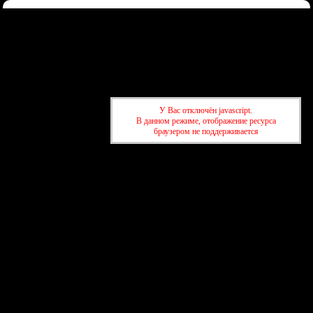
Форум
Участники
Правила
Регистрация
Войти
Донаты
Активные темы
Привет, Гость!
Войдите
или
зарегистрируйтесь
.
»
kuban-forum.ru - Лучший форум для общения
»
🍺Таверна
У Вас отключён javascript.
»
Страдаете ли вы, когда цена падает?:)
В данном режиме, отображение ресурса
браузером не поддерживается
»
kuban-forum.ru - Лучший форум для общения
»
🍺Таверна
»
Страдаете ли вы, когда цена падает?:)
создать бесплатный форум