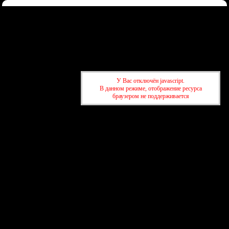
Форум
Участники
Правила
Регистрация
Войти
Донаты
Активные темы
Привет, Гость!
Войдите
или
зарегистрируйтесь
.
»
kuban-forum.ru - Лучший форум для общения
»
🍺Таверна
У Вас отключён javascript.
»
ОФФ Кофейни
В данном режиме, отображение ресурса
браузером не поддерживается
»
kuban-forum.ru - Лучший форум для общения
»
🍺Таверна
»
ОФФ Кофейни
создать бесплатный форум