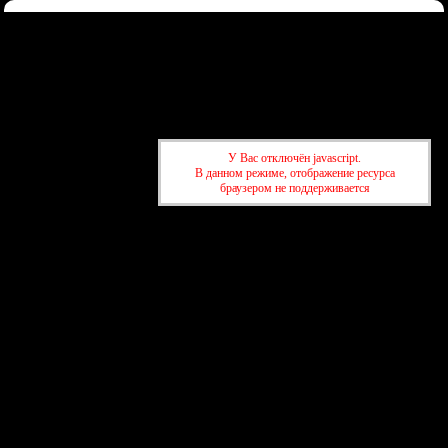
Форум
Участники
Правила
Регистрация
Войти
Донаты
Активные темы
Привет, Гость!
Войдите
или
зарегистрируйтесь
.
»
kuban-forum.ru - Лучший форум для общения
»
🚗За рулём
У Вас отключён javascript.
»
интересные автомобили
В данном режиме, отображение ресурса
браузером не поддерживается
»
kuban-forum.ru - Лучший форум для общения
»
🚗За рулём
»
интересные автомобили
создать бесплатный форум