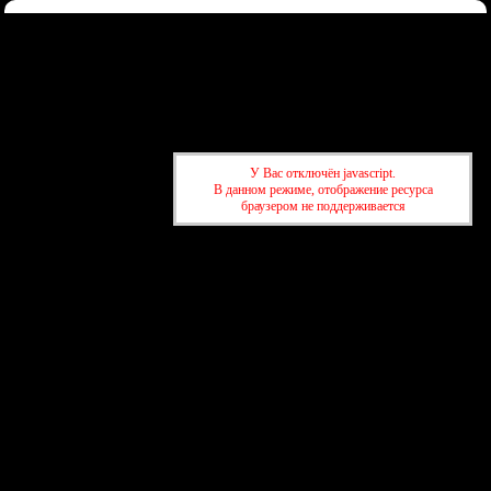
Форум
Участники
Правила
Регистрация
Войти
Донаты
Активные темы
Привет, Гость!
Войдите
или
зарегистрируйтесь
.
»
kuban-forum.ru - Лучший форум для общения
»
👑Политический
У Вас отключён javascript.
форум
»
ТГ и его основатель
В данном режиме, отображение ресурса
браузером не поддерживается
»
kuban-forum.ru - Лучший форум для общения
»
👑Политический
форум
»
ТГ и его основатель
создать бесплатный форум