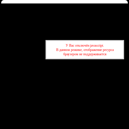
Форум
Участники
Правила
Регистрация
Войти
Донаты
Активные темы
Привет, Гость!
Войдите
или
зарегистрируйтесь
.
У Вас отключён javascript.
»
kuban-forum.ru - Лучший форум для общения
»
⛱️Отдых и
В данном режиме, отображение ресурса
путешествия
»
Сонный туризм
браузером не поддерживается
»
kuban-forum.ru - Лучший форум для общения
»
⛱️Отдых и
путешествия
»
Сонный туризм
создать бесплатный форум