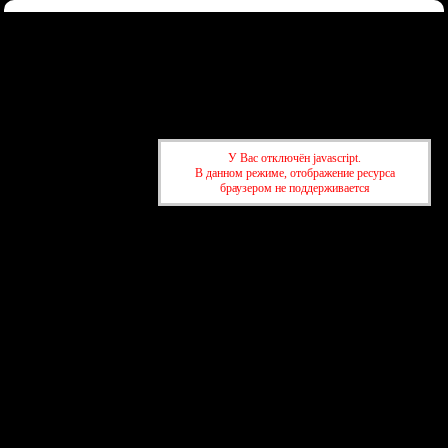
Форум
Участники
Правила
Регистрация
Войти
Донаты
Активные темы
Привет, Гость!
Войдите
или
зарегистрируйтесь
.
»
kuban-forum.ru - Лучший форум для общения
»
🌐Мир вокруг нас
У Вас отключён javascript.
»
Новости космонавтики
В данном режиме, отображение ресурса
браузером не поддерживается
»
kuban-forum.ru - Лучший форум для общения
»
🌐Мир вокруг нас
»
Новости космонавтики
создать бесплатный форум