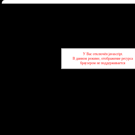
Форум
Участники
Правила
Регистрация
Войти
Донат
Активные темы
Привет, Гость!
Войдите
или
зарегистрируйтесь
.
»
kuban-forum.ru - Лучший форум для общения
»
🍺Таверна
»
Цифров
стихи
У Вас отключён javascript.
В данном режиме, отображение ресурса
браузером не поддерживается
»
kuban-forum.ru - Лучший форум для общения
»
🍺Таверна
»
Цифров
стихи
создать бесплатны