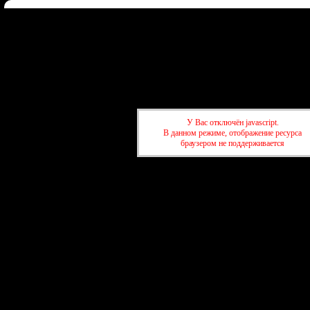
Форум
Участники
Правила
Регистрация
Войти
Донаты
Активные темы
Привет, Гость!
Войдите
или
зарегистрируйтесь
.
»
kuban-forum.ru - Лучший форум для общения
»
🍺Таверна
»
Кино и
сериалы
У Вас отключён javascript.
В данном режиме, отображение ресурса
браузером не поддерживается
»
kuban-forum.ru - Лучший форум для общения
»
🍺Таверна
»
Кино и
сериалы
создать бесплатный