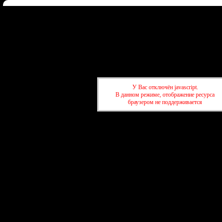
Форум
Участники
Правила
Регистрация
Войти
Донаты
Активные темы
Привет, Гость!
Войдите
или
зарегистрируйтесь
.
»
kuban-forum.ru - Лучший форум для общения
»
💻Электронная техни
IT
У Вас отключён javascript.
В данном режиме, отображение ресурса
браузером не поддерживается
»
kuban-forum.ru - Лучший форум для общения
»
💻Электронная техни
IT
создать бесплатный 