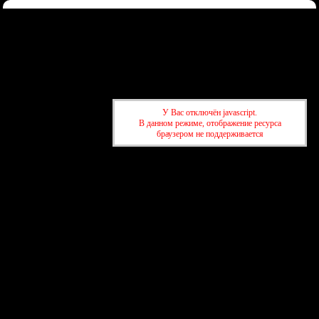
Форум
Участники
Правила
Регистрация
Войти
Донаты
Активные темы
Привет, Гость!
Войдите
или
зарегистрируйтесь
.
»
kuban-forum.ru - Лучший форум для общения
»
🚗За рулём
У Вас отключён javascript.
»
Volkswagen наняла овец
В данном режиме, отображение ресурса
браузером не поддерживается
»
kuban-forum.ru - Лучший форум для общения
»
🚗За рулём
»
Volkswagen наняла овец
создать бесплатный форум