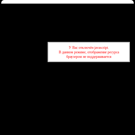
Форум
Участники
Правила
Регистрация
Войти
Донаты
Активные темы
Привет, Гость!
Войдите
или
зарегистрируйтесь
.
»
kuban-forum.ru - Лучший форум для общения
»
🌐Мир вокруг нас
У Вас отключён javascript.
»
Мама, я триллионер
В данном режиме, отображение ресурса
браузером не поддерживается
»
kuban-forum.ru - Лучший форум для общения
»
🌐Мир вокруг нас
»
Мама, я триллионер
создать бесплатный форум