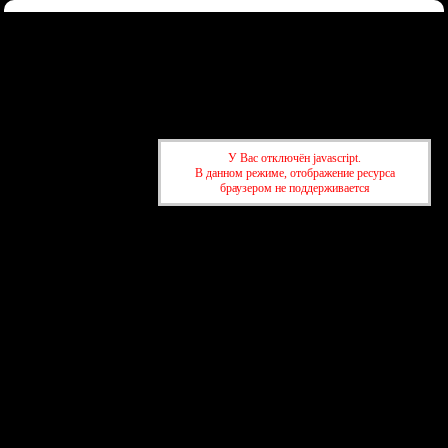
Форум
Участники
Правила
Регистрация
Войти
Донаты
Активные темы
Привет, Гость!
Войдите
или
зарегистрируйтесь
.
»
kuban-forum.ru - Лучший форум для общения
»
🌐Мир вокруг нас
У Вас отключён javascript.
»
На Кубани кофе в 2025 году подорожал на 12%
В данном режиме, отображение ресурса
браузером не поддерживается
»
kuban-forum.ru - Лучший форум для общения
»
🌐Мир вокруг нас
»
На Кубани кофе в 2025 году подорожал на 12%
создать бесплатный форум