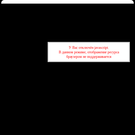
Форум
Участники
Правила
Регистрация
Войти
Донаты
Активные темы
Привет, Гость!
Войдите
или
зарегистрируйтесь
.
»
kuban-forum.ru - Лучший форум для общения
»
🚗За рулём
У Вас отключён javascript.
»
Stellantis инвестирует $13 млрд в производство на территории
В данном режиме, отображение ресурса
США
браузером не поддерживается
»
kuban-forum.ru - Лучший форум для общения
»
🚗За рулём
»
Stellantis инвестирует $13 млрд в производство на территории
США
создать бесплатный форум