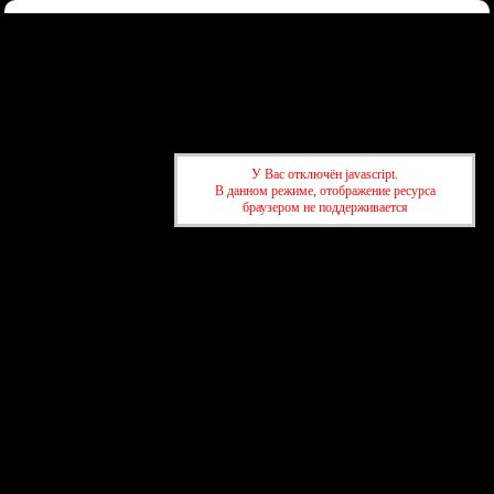
Форум
Участники
Правила
Регистрация
Войти
Донаты
Активные темы
Привет, Гость!
Войдите
или
зарегистрируйтесь
.
»
kuban-forum.ru - Лучший форум для общения
»
🚗За рулём
У Вас отключён javascript.
»
Глава Xiaomi разобрал Tesla Model Y
В данном режиме, отображение ресурса
браузером не поддерживается
»
kuban-forum.ru - Лучший форум для общения
»
🚗За рулём
»
Глава Xiaomi разобрал Tesla Model Y
создать бесплатный форум