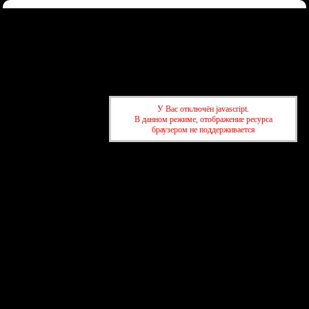
Форум
Участники
Правила
Регистрация
Войти
Донаты
Активные темы
Привет, Гость!
Войдите
или
зарегистрируйтесь
.
»
kuban-forum.ru - Лучший форум для общения
»
🌐Мир вокруг нас
У Вас отключён javascript.
»
Малый ледниковый период отменяется: Солнце увеличивает
В данном режиме, отображение ресурса
активность
браузером не поддерживается
»
kuban-forum.ru - Лучший форум для общения
»
🌐Мир вокруг нас
»
Малый ледниковый период отменяется: Солнце увеличивает
активность
создать бесплатный форум