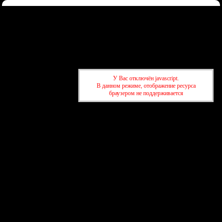
Форум
Участники
Правила
Регистрация
Войти
Донаты
Активные темы
Привет, Гость!
Войдите
или
зарегистрируйтесь
.
»
kuban-forum.ru - Лучший форум для общения
»
🌐Мир вокруг нас
У Вас отключён javascript.
»
Такси в Краснодаре дорожает в три раза, когда нет интернета
В данном режиме, отображение ресурса
браузером не поддерживается
»
kuban-forum.ru - Лучший форум для общения
»
🌐Мир вокруг нас
»
Такси в Краснодаре дорожает в три раза, когда нет интернета
создать бесплатный форум