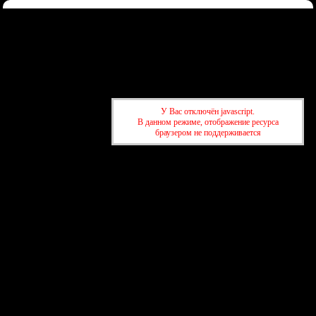
Форум
Участники
Правила
Регистрация
Войти
Донаты
Активные темы
Привет, Гость!
Войдите
или
зарегистрируйтесь
.
»
kuban-forum.ru - Лучший форум для общения
»
🌐Мир вокруг нас
У Вас отключён javascript.
»
Муха и коррупция
В данном режиме, отображение ресурса
браузером не поддерживается
»
kuban-forum.ru - Лучший форум для общения
»
🌐Мир вокруг нас
»
Муха и коррупция
создать бесплатный форум