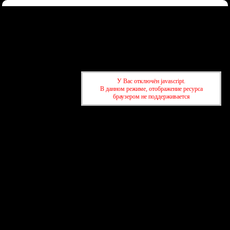
Форум
Участники
Правила
Регистрация
Войти
Донаты
Активные темы
Привет, Гость!
Войдите
или
зарегистрируйтесь
.
»
kuban-forum.ru - Лучший форум для общения
»
🌐Мир вокруг нас
У Вас отключён javascript.
»
На Кубани собрали более 291 млн рублей туристического
В данном режиме, отображение ресурса
налога
браузером не поддерживается
»
kuban-forum.ru - Лучший форум для общения
»
🌐Мир вокруг нас
»
На Кубани собрали более 291 млн рублей туристического
налога
создать бесплатный форум