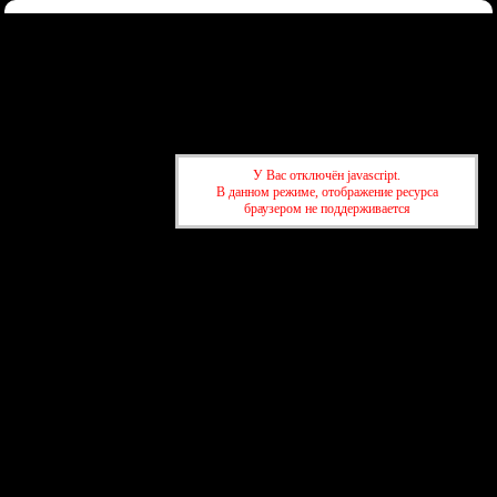
Форум
Участники
Правила
Регистрация
Войти
Донаты
Активные темы
Привет, Гость!
Войдите
или
зарегистрируйтесь
.
»
kuban-forum.ru - Лучший форум для общения
»
🌐Мир вокруг нас
У Вас отключён javascript.
»
Вертолёт совершил жёсткую посадку в Адыгее.
В данном режиме, отображение ресурса
браузером не поддерживается
»
kuban-forum.ru - Лучший форум для общения
»
🌐Мир вокруг нас
»
Вертолёт совершил жёсткую посадку в Адыгее.
создать бесплатный форум