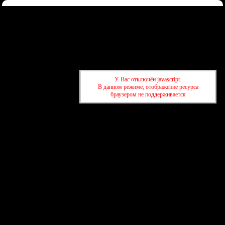
Форум
Участники
Правила
Регистрация
Войти
Донаты
Активные темы
Привет, Гость!
Войдите
или
зарегистрируйтесь
.
»
kuban-forum.ru - Лучший форум для общения
»
🌐Мир вокруг нас
У Вас отключён javascript.
»
Два человека погибли во время ультрамарафона в трейле
В данном режиме, отображение ресурса
браузером не поддерживается
»
kuban-forum.ru - Лучший форум для общения
»
🌐Мир вокруг нас
»
Два человека погибли во время ультрамарафона в трейле
создать бесплатный форум