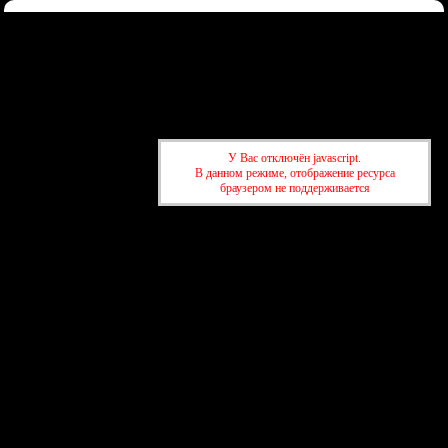
Форум
Участники
Правила
Регистрация
Войти
Донаты
Активные темы
Привет, Гость!
Войдите
или
зарегистрируйтесь
.
»
kuban-forum.ru - Лучший форум для общения
»
🌐Мир вокруг нас
У Вас отключён javascript.
»
Мытую зелень надо мыть!
В данном режиме, отображение ресурса
браузером не поддерживается
»
kuban-forum.ru - Лучший форум для общения
»
🌐Мир вокруг нас
»
Мытую зелень надо мыть!
создать бесплатный форум