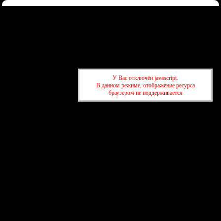
Форум
Участники
Правила
Регистрация
Войти
Донаты
Активные темы
Привет, Гость!
Войдите
или
зарегистрируйтесь
.
»
kuban-forum.ru - Лучший форум для общения
»
🌐Мир вокруг нас
У Вас отключён javascript.
»
Мэрия Краснодара переходит на национальный мессенджер
В данном режиме, отображение ресурса
MAX
браузером не поддерживается
»
kuban-forum.ru - Лучший форум для общения
»
🌐Мир вокруг нас
»
Мэрия Краснодара переходит на национальный мессенджер
MAX
создать бесплатный форум