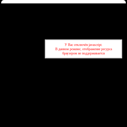
Форум
Участники
Правила
Регистрация
Войти
Донаты
Активные темы
Привет, Гость!
Войдите
или
зарегистрируйтесь
.
»
kuban-forum.ru - Лучший форум для общения
»
⚖️ Консультации
У Вас отключён javascript.
»
Координаты квалифицированных докторов.
В данном режиме, отображение ресурса
браузером не поддерживается
»
kuban-forum.ru - Лучший форум для общения
»
⚖️ Консультации
»
Координаты квалифицированных докторов.
создать бесплатный форум