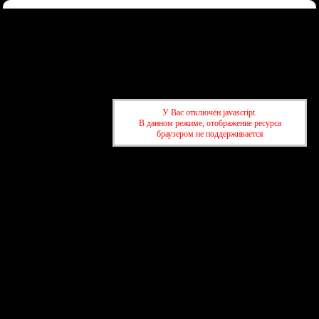
Форум
Участники
Правила
Регистрация
Войти
Донаты
Активные темы
Привет, Гость!
Войдите
или
зарегистрируйтесь
.
»
kuban-forum.ru - Лучший форум для общения
»
🌐Мир вокруг нас
У Вас отключён javascript.
»
Не все попадут в 10 - й класс
В данном режиме, отображение ресурса
браузером не поддерживается
»
kuban-forum.ru - Лучший форум для общения
»
🌐Мир вокруг нас
»
Не все попадут в 10 - й класс
создать бесплатный форум