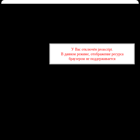
Форум
Участники
Правила
Регистрация
Войти
Донаты
Активные темы
Привет, Гость!
Войдите
или
зарегистрируйтесь
.
У Вас отключён javascript.
»
kuban-forum.ru - Лучший форум для общения
»
⛱️Отдых и
В данном режиме, отображение ресурса
путешествия
»
Перу- страна, куда хочется вернуться
браузером не поддерживается
»
kuban-forum.ru - Лучший форум для общения
»
⛱️Отдых и
путешествия
»
Перу- страна, куда хочется вернуться
создать бесплатный форум